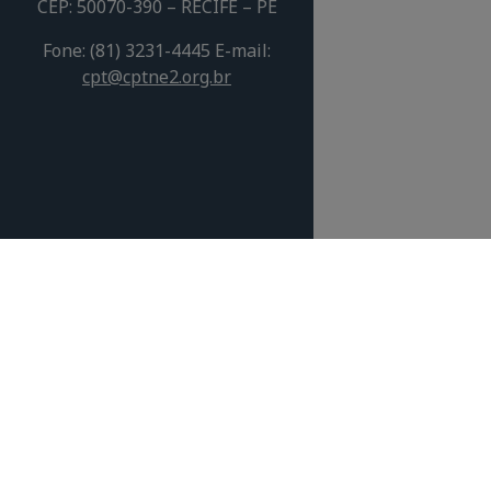
CEP: 50070-390 – RECIFE – PE
Fone: (81) 3231-4445 E-mail:
cpt
@cptne2.org.br