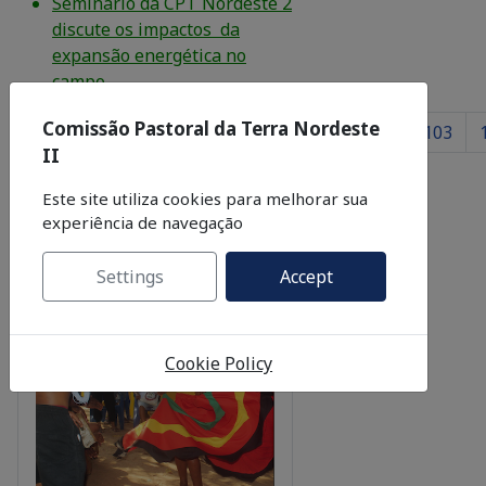
Seminário da CPT Nordeste 2
discute os impactos da
expansão energética no
campo
Comissão Pastoral da Terra Nordeste
97
98
99
100
101
102
103
Página 102 de 350
II
Este site utiliza cookies para melhorar sua
experiência de navegação
Settings
Accept
Cookie Policy